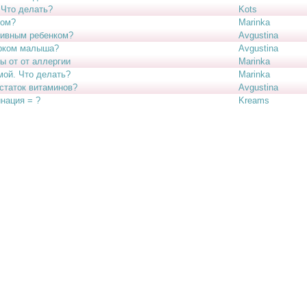
 Что делать?
Kots
зом?
Marinka
тивным ребенком?
Avgustina
орком малыша?
Avgustina
ы от от аллергии
Marinka
мой. Что делать?
Marinka
статок витаминов?
Avgustina
нация = ?
Kreams