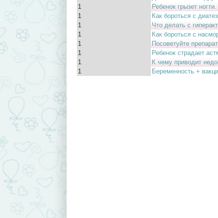
1
Ребенок грызет ногти.
1
Как бороться с диате
1
Что делать с гиперак
1
Как бороться с насм
1
Посоветуйте препарат
1
Ребенок страдает аст
1
К чему приводит недо
1
Беременность + вакци