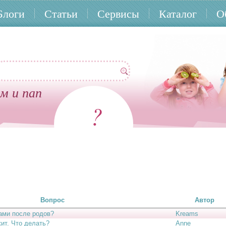
Блоги
Статьи
Сервисы
Каталог
О
м и пап
?
Вопрос
Автор
ами после родов?
Kreams
жит. Что делать?
Anne