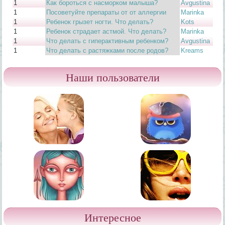
1
Как бороться с насморком малыша?
Avgustina
1
Посоветуйте препараты от от аллергии
Marinka
1
Ребенок грызет ногти. Что делать?
Kots
1
Ребенок страдает астмой. Что делать?
Marinka
1
Что делать с гиперактивным ребенком?
Avgustina
1
Что делать с растяжками после родов?
Kreams
Наши пользователи
Интересное