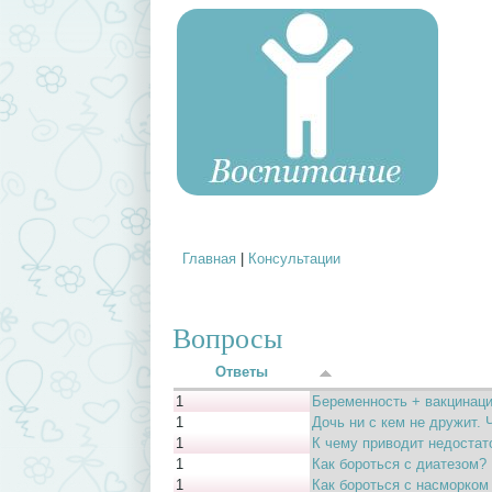
Главная
|
Консультации
Вы здесь
Вопросы
Ответы
1
Беременность + вакцинаци
1
Дочь ни с кем не дружит. 
1
К чему приводит недостат
1
Как бороться с диатезом?
1
Как бороться с насморко