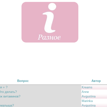
Вопрос
Автор
я = ?
Kreams
Что делать?
Anne
ок витаминов?
Avgustina
Marinka
м малыша?
Avgustina