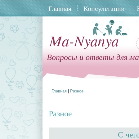
Главная
Консультации
Ma-Nyanya
Вопросы и ответы для ма
Главная
|
Разное
Вы здесь
Разное
С чег