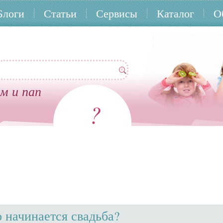
Блоги
Статьи
Сервисы
Каталог
О
м и пап
?
о начинается свадьба?