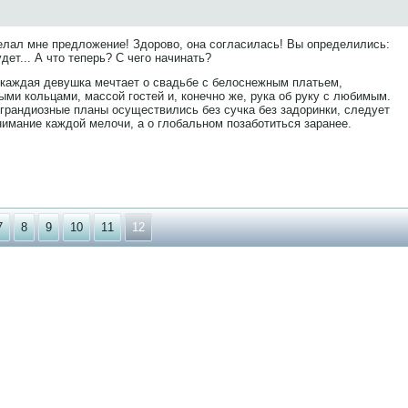
делал мне предложение! Здорово, она согласилась! Вы определились:
дет... А что теперь? С чего начинать?
 каждая девушка мечтает о свадьбе с белоснежным платьем,
ми кольцами, массой гостей и, конечно же, рука об руку с любимым.
 грандиозные планы осуществились без сучка без задоринки, следует
нимание каждой мелочи, а о глобальном позаботиться заранее.
7
8
9
10
11
12