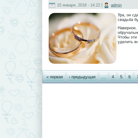
15 января, 2018 - 14:22
|
admin
Ура, он с
свадьба бу
Наверное,
обручальны
Чтобы эти
уделить в
Страницы
« первая
‹ предыдущая
…
4
5
6