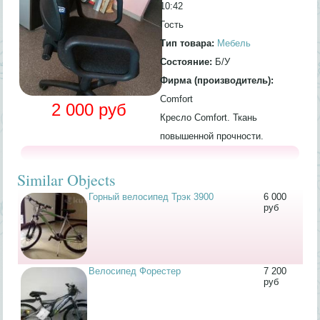
10:42
Гость
Тип товара:
Мебель
Состояние:
Б/У
Фирма (производитель):
Comfort
2 000 руб
Кресло Comfort. Ткань
повышенной прочности.
Similar Objects
Горный велосипед Трэк 3900
6 000
руб
Велосипед Форестер
7 200
руб