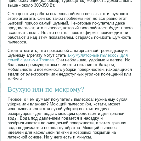
приспособлений (например, турбощеток) мощность должна быть
выше - около 300-350 Вт.
С мощностью работы пылесоса обычно связывают и шумность
этого агрегата. Сейчас такой проблемы нет, но все равно этот
бытовой прибор самый шумный. Некоторые покупатели даже
предполагают, что пылесос, который тихо работает, будет плохо
всасывать пыль. Но это не так - просто фирмы-производители
работают и над этим показателем, стараясь понизить шумность
пылесоса.
Стоит отметить, что прекрасной альтернативой громоздкому и
шумному агрегату могут стать
аккумуляторные пылесосы для
семей с детьми Thomas
. Они небольшие, удобные и легкие. Их
большим преимуществом является питание от батареи,
мобильность и возможность уборки поверхностей, находящихся
вдали от электросети или недоступных уголков помещений или
мебели.
Всухую или по-мокрому?
Первое, о чем думает покупатель пылесоса: нужна ему сухая
уборка или влажная? Моющий пылесос (он, кстати, может
использоваться и для сухой уборки) состоит из двух
резервуаров - для воды с моющим средством и для грязной
воды. Вода под давлением подается в насадку и
разбрызгивается по очищаемой поверхности, а затем грязная
вода поднимается по шлангу обратно. Моющий пылесос
идеален для кафельной плитки и ковровых покрытий на
латексной основе. Но у него есть и минусы.