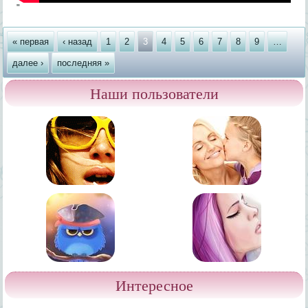
"
Страницы
« первая
‹ назад
1
2
3
4
5
6
7
8
9
…
далее ›
последняя »
Наши пользователи
Интересное