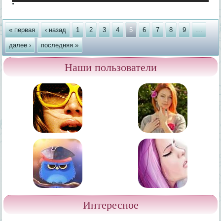
"
Страницы
« первая
‹ назад
1
2
3
4
5
6
7
8
9
…
далее ›
последняя »
Наши пользователи
Интересное