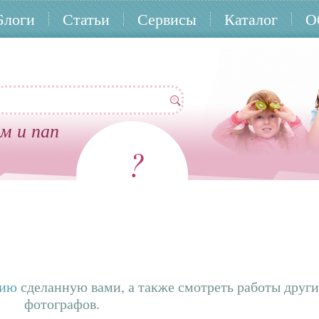
Блоги
Статьи
Сервисы
Каталог
О
м и пап
?
фию
сделанную вами, а также смотреть работы друг
фотографов.