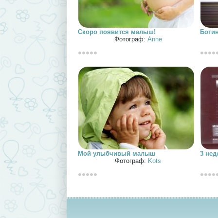
Скоро появится малыш!
Ботин
Фотограф:
Anne
Мой улыбчивый малыш
3 нед
Фотограф:
Kots