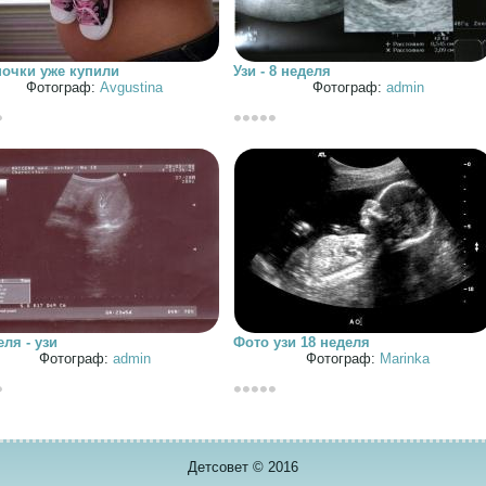
очки уже купили
Узи - 8 неделя
Фотограф:
Avgustina
Фотограф:
admin
еля - узи
Фото узи 18 неделя
Фотограф:
admin
Фотограф:
Marinka
Детсовет © 2016