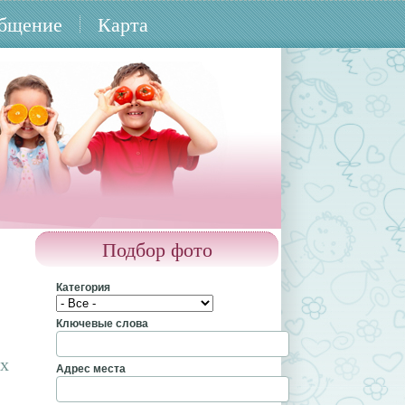
бщение
Карта
Подбор фото
Категория
Ключевые слова
их
Адрес места