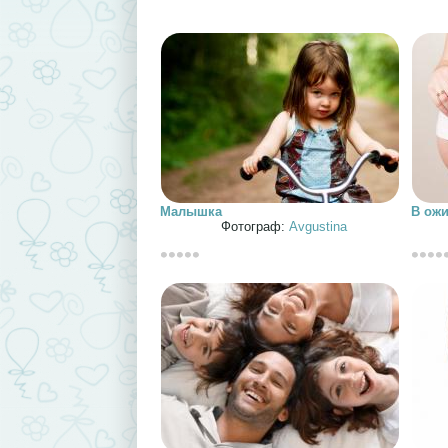
Малышка
В ожи
Фотограф:
Avgustina