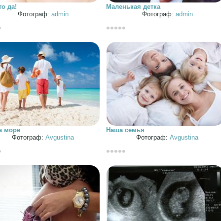
то да!
Маленькая детка
Фотограф:
admin
Фотограф:
admin
а море
Наша семья
Фотограф:
Avgustina
Фотограф:
Avgustina