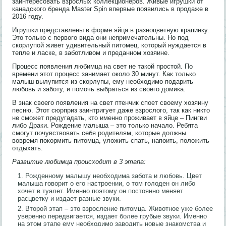
заинтересовать взрослых коллекционеров. Живые игрушки от
канадского бренда Master Spin впервые появились в продаже в
2016 году.
Игрушки представлены в форме яйца в разноцветную крапинку.
Это только с первого вида они непримечательны. Но под
скорлупой живет удивительный питомец, который нуждается в
тепле и ласке, в заботливом и преданном хозяине.
Процесс появления любимца на свет не такой простой. По
времени этот процесс занимает около 30 минут. Как только
малыш вылупится из скорлупы, ему необходимо подарить
любовь и заботу, и помочь выбраться из своего домика.
В знак своего появления на свет птенчик споет своему хозяину
песню. Этот сюрприз заинтригует даже взрослого, так как никто
не сможет предугадать, кто именно проживает в яйце – Пингви
либо Драки. Рождение малыша – это только начало. Ребята
смогут почувствовать себя родителям, которые должны
вовремя покормить питомца, уложить спать, напоить, положить
отдыхать.
Развитие любимца происходит в 3 этапа:
Рожденному малышу необходима забота и любовь. Цвет
малыша говорит о его настроении, о том голоден он либо
хочет в туалет. Именно поэтому он постоянно меняет
расцветку и издает разные звуки.
Второй этап – это взросление питомца. Животное уже более
уверенно передвигается, издает более грубые звуки. Именно
на этом этапе ему необходимо заводить новые знакомства и