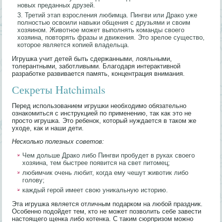
новых преданных друзей.
Третий этап взросления любимца. Пингви или Драко уже
полностью освоили навыки общения с друзьями и своим
хозяином. Животное может выполнять команды своего
хозяина, повторять фразы и движения. Это зрелое существо,
которое является копией владельца.
Игрушка учит детей быть сдержанными, лояльными,
толерантными, заботливыми. Благодаря интерактивной
разработке развивается память, концентрация внимания.
Секреты Hatchimals
Перед использованием игрушки необходимо обязательно
ознакомиться с инструкцией по применению, так как это не
просто игрушка. Это ребенок, который нуждается в таком же
уходе, как и наши дети.
Несколько полезных советов:
Чем дольше Драко либо Пингви пробудет в руках своего
хозяина, тем быстрее появится на свет питомец;
любимчик очень любит, когда ему чешут животик либо
голову;
каждый герой имеет свою уникальную историю.
Эта игрушка является отличным подарком на любой праздник.
Особенно подойдет тем, кто не может позволить себе завести
настоящего щенка либо котенка. С таким сюрпризом можно