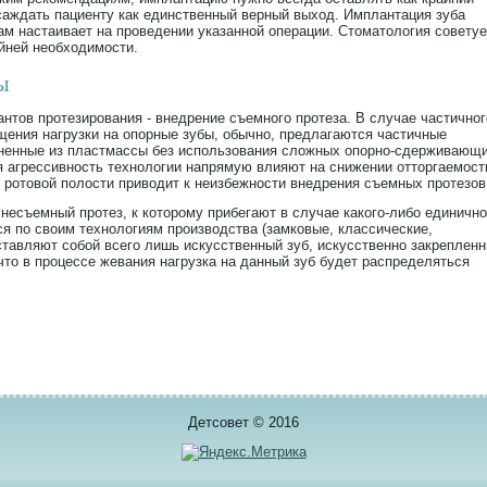
саждать пациенту как единственный верный выход. Имплантация зуба
ам настаивает на проведении указанной операции. Стоматология советуе
йней необходимости.
ы
нтов протезирования - внедрение съемного протеза. В случае частичног
щения нагрузки на опорные зубы, обычно, предлагаются частичные
ненные из пластмассы без использования сложных опорно-сдерживающ
я агрессивность технологии напрямую влияют на снижении отторгаемост
в ротовой полости приводит к неизбежности внедрения съемных протезо
несъемный протез, к которому прибегают в случае какого-либо единично
я по своим технологиям производства (замковые, классические,
едставляют собой всего лишь искусственный зуб, искусственно закреплен
что в процессе жевания нагрузка на данный зуб будет распределяться
Детсовет © 2016