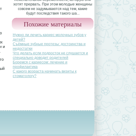
хотят прервать. При этом молодые женщины
т
совсем не задумываются над тем, какие
будут последствия такого ша...
Похожие материалы
о
Нужно ли лечить кариес молочных зубов у
детей?
их
Съёмные зубные протезы: достоинства и
и и
недостатки
в.
Что делать если подросток не слушается и
специально доводит родителей
го
Боремся с кариесом: лечение и
профилактика
ный
С какого возраста начинать визиты к
стоматологу?