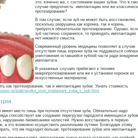
это, конечно же, с состоянием ваших зубов. Что в так
случае предпочесть: имплантацию или же классическ
протезирование?
В том случае, если зуб не может быть восстановлен,
поскольку разрушена как коронка, так и корень,
требуется обязательное протезирование. Однако, есл
зуб частично сохранился, то проводить имплантацию
нет никакого смысла.
Современный уровень медицины позволяет в случае
отсутствия лишь коронки зуба не поддаваться соблаз
уничтожения оставшейся зубной части ради внедрени
имплантата.
В указанных случаях прибегают к технике
микропротезирования или же к установке коронок из
искусственных материалов.
ь как протезирование, так и имплантацию зубов. Узнать стоимость
mstom.ru/stati/skolko_stoit_implantant_zuba_v_spb.html
ация
 имеет место лишь при полном отсутствии зуба. Обязательно надо
 ряда способствует как созданию перегрузки пародонта имеющихся зубов
да, нарушению биомеханики челюстей. Нужно восстановить в первую
в, а это возможно осуществить различными путями. Благодаря этому
ирать, что им подходит больше: протезирование зубов или имплантация.
им рекомендациям, имплантацию нужно всегда оставлять как крайний