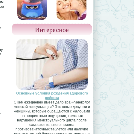
ом
ое
Интересное
и
ну
я
Основные условия рождения здорового
ребенка
С кем ежедневно имеет дело врач-гинеколог
женской консультации? Это юные девушки и
женщины, которые обращаются с жалобами
,
на неприятные ощущения, тяжелые
нарушения менструального цикла после
самостоятельного приема
противозачаточных таблеток или наличие
нежелательной беременности, которую они