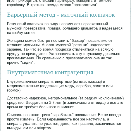
игры приходится, отложив партнершу, ковырять в темноте
коробочку. В-третьих, всегда можно "проколоться".
Барьерный метод - маточный колпачок
Резиновый колпачок по виду напоминает нераскатанный
мужской презерватив, правда, большего диаметра и надевается
на шейку матки.
Женщина может быстро поставить "барьер" независимо от
желания мужчины. Аналог мужской "резинки" надевается
заранее. Так что во время процесса отвлекаться на всякую
ерунду не приходится. Устанавливать эту штуковину довольно
проблематично. По сравнению с презервативом она не так
прочно "сидит".
Внутриматочная контрацепция
Внутриматочные спирали: инертные (из пластмассы) и
медикаментозные (содержащие медь, серебро, золото или
гормон).
Достаточно надежное, негормональное (за редким исключением)
средство. Вводится на 3-7 лет (в зависимости от вида) и все это
время не требует большого внимания.
Спираль повышает риск "заработать" воспаление. Ее не всегда
просто извлечь. Если беременность все же наступила, а
спираль удалить не удается, дело, как правило, заканчивается
выкидышем или абортом.