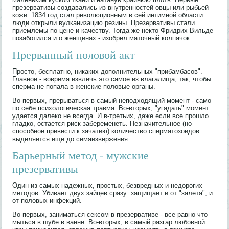
презервативы создавались из внутренностей овцы или рыбьей
кожи. 1834 год стал революционным в сей интимной области
люди открыли вулканизацию резины. Презервативы стали
приемлемы по цене и качеству. Тогда же некто Фридрих Вильде
позаботился и о женщинах - изобрел маточный колпачок.
Прерванный половой акт
Просто, бесплатно, никаких дополнительных "прибамбасов".
Главное - вовремя извлечь это самое из влагалища, так, чтобы
сперма не попала в женские половые органы.
Во-первых, прерываться в самый неподходящий момент - само
по себе психологическая травма. Во-вторых, "угадать" момент
удается далеко не всегда. И в-третьих, даже если все прошло
гладко, остается риск забеременеть. Незначительное (но
способное привести к зачатию) количество сперматозоидов
выделяется еще до семяизвержения.
Барьерный метод - мужские
презервативы
Один из самых надежных, простых, безвредных и недорогих
методов. Убивает двух зайцев сразу: защищает и от "залета", и
от половых инфекций.
Во-первых, заниматься сексом в презервативе - все равно что
мыться в шубе в ванне. Во-вторых, в самый разгар любовной