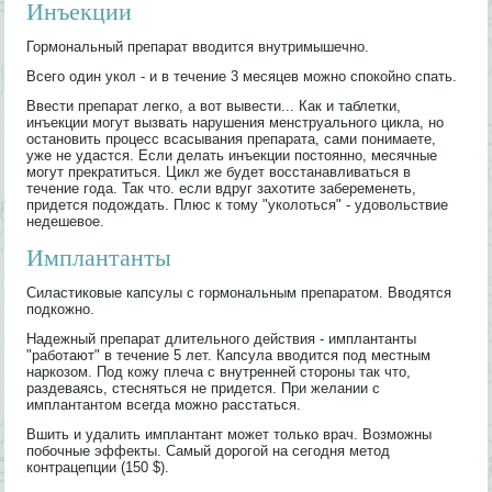
Инъекции
Гормональный препарат вводится внутримышечно.
Всего один укол - и в течение 3 месяцев можно спокойно спать.
Ввести препарат легко, а вот вывести... Как и таблетки,
инъекции могут вызвать нарушения менструального цикла, но
остановить процесс всасывания препарата, сами понимаете,
уже не удастся. Если делать инъекции постоянно, месячные
могут прекратиться. Цикл же будет восстанавливаться в
течение года. Так что. если вдруг захотите забеременеть,
придется подождать. Плюс к тому "уколоться" - удовольствие
недешевое.
Имплантанты
Силастиковые капсулы с гормональным препаратом. Вводятся
подкожно.
Надежный препарат длительного действия - имплантанты
"работают" в течение 5 лет. Капсула вводится под местным
наркозом. Под кожу плеча с внутренней стороны так что,
раздеваясь, стесняться не придется. При желании с
имплантантом всегда можно расстаться.
Вшить и удалить имплантант может только врач. Возможны
побочные эффекты. Самый дорогой на сегодня метод
контрацепции (150 $).