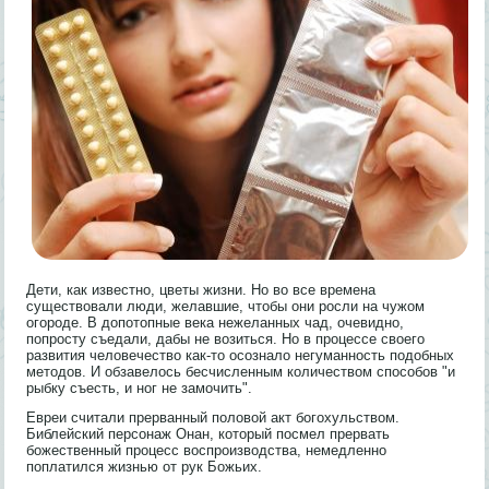
Дети, как известно, цветы жизни. Но во все времена
существовали люди, желавшие, чтобы они росли на чужом
огороде. В допотопные века нежеланных чад, очевидно,
попросту съедали, дабы не возиться. Но в процессе своего
развития человечество как-то осознало негуманность подобных
методов. И обзавелось бесчисленным количеством способов "и
рыбку съесть, и ног не замочить".
Евреи считали прерванный половой акт богохульством.
Библейский персонаж Онан, который посмел прервать
божественный процесс воспроизводства, немедленно
поплатился жизнью от рук Божьих.