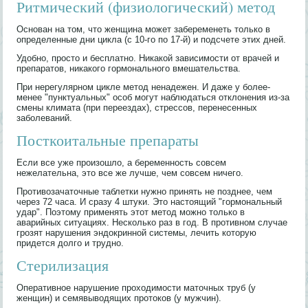
Ритмический (физиологический) метод
Основан на том, что женщина может забеременеть только в
определенные дни цикла (с 10-го по 17-й) и подсчете этих дней.
Удобно, просто и бесплатно. Никакой зависимости от врачей и
препаратов, никакого гормонального вмешательства.
При нерегулярном цикле метод ненадежен. И даже у более-
менее "пунктуальных" особ могут наблюдаться отклонения из-за
смены климата (при переездах), стрессов, перенесенных
заболеваний.
Посткоитальные препараты
Если все уже произошло, а беременность совсем
нежелательна, это все же лучше, чем совсем ничего.
Противозачаточные таблетки нужно принять не позднее, чем
через 72 часа. И сразу 4 штуки. Это настоящий "гормональный
удар". Поэтому применять этот метод можно только в
аварийных ситуациях. Несколько раз в год. В противном случае
грозят нарушения эндокринной системы, лечить которую
придется долго и трудно.
Стерилизация
Оперативное нарушение проходимости маточных труб (у
женщин) и семявыводящих протоков (у мужчин).