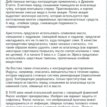
Действенные методы контрацепции применялись в Древнем
Египте. Египтянки перед сношением помещали во влагалище
губку, которая впитывала сперму. Практиковалась и корпия,
пропитанная смесью меда и почек акации. Почки акации
выделяют молочную кислоту, которая используется при
изготовлении многих современных противозачаточных средств.
А мед - клейкая среда, снижающая подвижность
сперматозоидов.
Аристотель предлагал использовать оливковое масло,
смешанное с кедровым, свинцовой мазью и ладаном, предлагая
накладывать его на то место, куда попадает семя. В качестве
контрацептива предлагалось также чиханье считалось, что
таким образом можно удалить семя из влагалища (как вариант,
некоторые советовали попрыгать после соития козликом с теми
же целями). А в начале II века н.э. Соран из Эфеса предложил
использовать шерстяные тампоны, пропитанные клейким
веществом.
На Востоке также относились к контрацепции настороженно.
Индусы, например, опасались вмешательства в течение кармы,
которая нарушала сложную систему реинкарнации (переселения
душ). Контрацепция разрешалась только проституткам -им
советовали вставлять перед сношением во влагалище кусок
каменной соли, обмакнув его в масло.
В XVIII веке некий итальянский анатом с говорящей фамилией
Фалос изобрел презервативы. Изобрел как вариант защиты от
сифилиса. Фалос полагал, что необрезанный мужчина может
предохраниться от инфекции, обернув головку полового члена
маленьким куском ткани и натянув крайнюю плоть. Первые