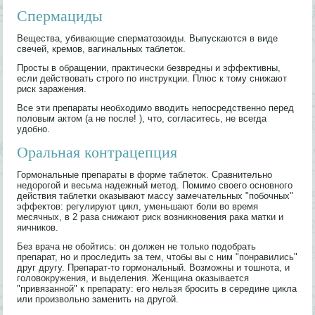
Спермациды
Вещества, убивающие сперматозоиды. Выпускаются в виде
свечей, кремов, вагинальных таблеток.
Просты в обращении, практически безвредны и эффективны,
если действовать строго по инструкции. Плюс к тому снижают
риск заражения.
Bce эти препараты необходимо вводить непосредственно перед
половым актом (а не после! ), что, согласитесь, не всегда
удобно.
Оральная контрацепция
Гормональные препараты в форме таблеток. Сравнительно
недорогой и весьма надежный метод. Помимо своего основного
действия таблетки оказывают массу замечательных "побочных"
эффектов: регулируют цикл, уменьшают боли во время
месячных, в 2 раза снижают риск возникновения рака матки и
яичников.
Без врача не обойтись: он должен не только подобрать
препарат, но и проследить за тем, чтобы вы с ним "понравились"
друг другу. Препарат-то гормональный. Возможны и тошнота, и
головокружения, и выделения. Женщина оказывается
"привязанной" к препарату: его нельзя бросить в середине цикла
или произвольно заменить на другой.