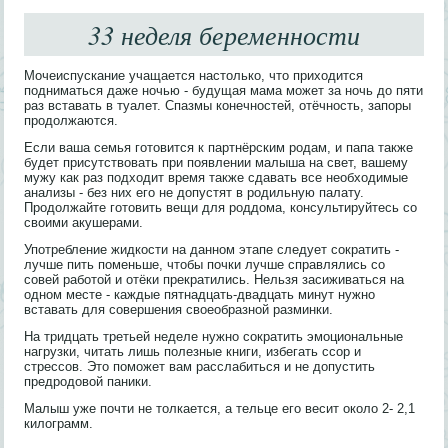
33 неделя беременности
Мочеиспускание учащается настолько, что приходится
подниматься даже ночью - будущая мама может за ночь до пяти
раз вставать в туалет. Спазмы конечностей, отёчность, запоры
продолжаются.
Если ваша семья готовится к партнёрским родам, и папа также
будет присутствовать при появлении малыша на свет, вашему
мужу как раз подходит время также сдавать все необходимые
анализы - без них его не допустят в родильную палату.
Продолжайте готовить вещи для роддома, консультируйтесь со
своими акушерами.
Употребление жидкости на данном этапе следует сократить -
лучше пить поменьше, чтобы почки лучше справлялись со
совей работой и отёки прекратились. Нельзя засиживаться на
одном месте - каждые пятнадцать-двадцать минут нужно
вставать для совершения своеобразной разминки.
На тридцать третьей неделе нужно сократить эмоциональные
нагрузки, читать лишь полезные книги, избегать ссор и
стрессов. Это поможет вам расслабиться и не допустить
предродовой паники.
Малыш уже почти не толкается, а тельце его весит около 2- 2,1
килограмм.