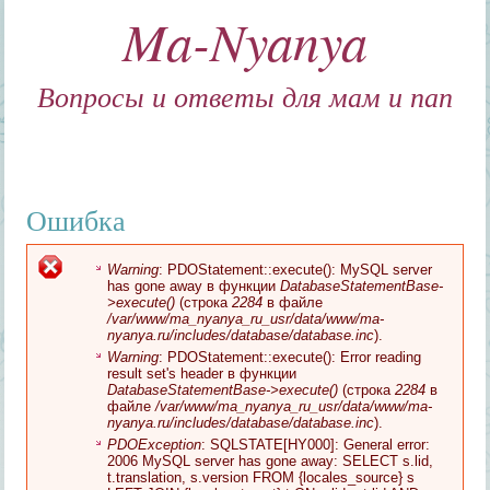
Ma-Nyanya
Вопросы и ответы для мам и пап
Ошибка
Warning
: PDOStatement::execute(): MySQL server
Сообщение об ошибке
has gone away в функции
DatabaseStatementBase-
>execute()
(строка
2284
в файле
/var/www/ma_nyanya_ru_usr/data/www/ma-
nyanya.ru/includes/database/database.inc
).
Warning
: PDOStatement::execute(): Error reading
result set's header в функции
DatabaseStatementBase->execute()
(строка
2284
в
файле
/var/www/ma_nyanya_ru_usr/data/www/ma-
nyanya.ru/includes/database/database.inc
).
PDOException
: SQLSTATE[HY000]: General error:
2006 MySQL server has gone away: SELECT s.lid,
t.translation, s.version FROM {locales_source} s