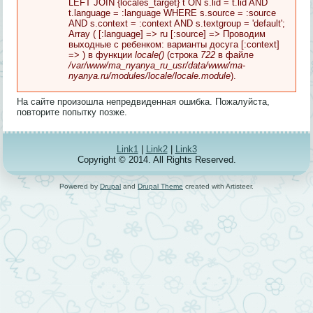
LEFT JOIN {locales_target} t ON s.lid = t.lid AND
t.language = :language WHERE s.source = :source
AND s.context = :context AND s.textgroup = 'default';
Array ( [:language] => ru [:source] => Проводим
выходные с ребенком: варианты досуга [:context]
=> ) в функции
locale()
(строка
722
в файле
/var/www/ma_nyanya_ru_usr/data/www/ma-
nyanya.ru/modules/locale/locale.module
).
На сайте произошла непредвиденная ошибка. Пожалуйста,
повторите попытку позже.
Link1
|
Link2
|
Link3
Copyright © 2014. All Rights Reserved.
Powered by
Drupal
and
Drupal Theme
created with Artisteer.