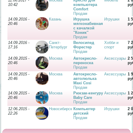
11.06.2017 -
Москва
Кресло для
Мебель
2 
10:42
компьютера
ру
Comfort
Продам
14.09.2016 -
Казань
Игрушка
Игрушки
1 
20:46
мягконабивная
ру
с качалкой
''Коник''
Продам
14.09.2016 -
Санкт-
Велосипед
Хобби и
7 
17:16
Петербург
Форестер
спорт
ру
Продам
14.09.2015 -
Москва
Автокресло-
Аксессуары
2 
20:46
переноска
ру
Продам
14.09.2015 -
Москва
Автокресло-
Аксессуары
1 
20:46
автолюлька
ру
Maxi Cosi
Продам
14.09.2015 -
Москва
Рюкзак-кенгуру
Аксессуары
1 
20:46
Baby Care
ру
Продам
12.06.2015 -
Новосибирск
Компьютер
Игрушки
2 
22:26
детский
ру
Продам