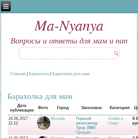
Ma-Nyanya
Вопросы и ответы для мам и пап
Главная
|
Барахолка
|
Барахолка для мам
Вы здесь
Барахолка для мам
Дата
Фото
Город
Заголовок
Категория
Ц
публикации
16.06.2017 -
Москва
Горный
Хобби и
6 
11:12
велосипед
спорт
ру
Трэк 3900
Продам