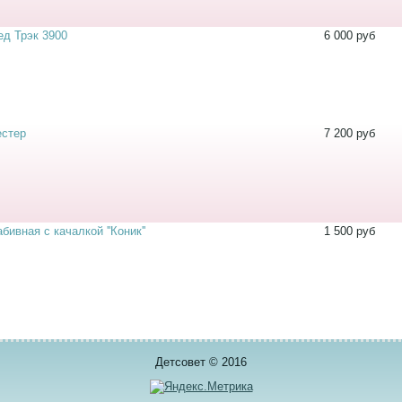
ед Трэк 3900
6 000 руб
естер
7 200 руб
ивная с качалкой ''Коник''
1 500 руб
Детсовет © 2016