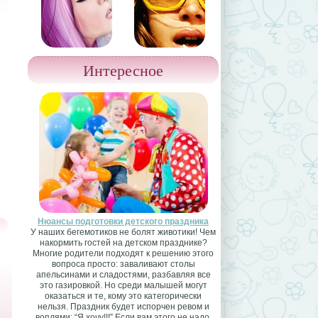
Интересное
Нюансы подготовки детского праздника
У наших бегемотиков не болят животики! Чем
накормить гостей на детском празднике?
Многие родители подходят к решению этого
вопроса просто: заваливают столы
апельсинами и сладостями, разбавляя все
это газировкой. Но среди малышей могут
оказаться и те, кому это категорически
нельзя. Праздник будет испорчен ревом и
воплями: “Я хочу!!!” Если вам этого не надо,