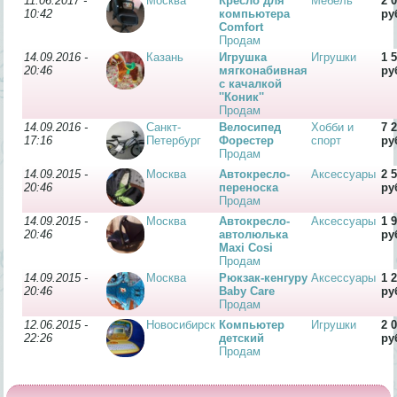
11.06.2017 -
Москва
Кресло для
Мебель
2 
10:42
компьютера
ру
Comfort
Продам
14.09.2016 -
Казань
Игрушка
Игрушки
1 
20:46
мягконабивная
ру
с качалкой
''Коник''
Продам
14.09.2016 -
Санкт-
Велосипед
Хобби и
7 
17:16
Петербург
Форестер
спорт
ру
Продам
14.09.2015 -
Москва
Автокресло-
Аксессуары
2 
20:46
переноска
ру
Продам
14.09.2015 -
Москва
Автокресло-
Аксессуары
1 
20:46
автолюлька
ру
Maxi Cosi
Продам
14.09.2015 -
Москва
Рюкзак-кенгуру
Аксессуары
1 
20:46
Baby Care
ру
Продам
12.06.2015 -
Новосибирск
Компьютер
Игрушки
2 
22:26
детский
ру
Продам