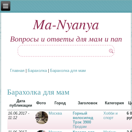
Ma-Nyanya
Вопросы и ответы для мам и пап
Главная
|
Барахолка
|
Барахолка для мам
Вы здесь
Барахолка для мам
Дата
Фото
Город
Заголовок
Категория
Ц
публикации
16.06.2017 -
Москва
Горный
Хобби и
6 
11:12
велосипед
спорт
ру
Трэк 3900
Продам