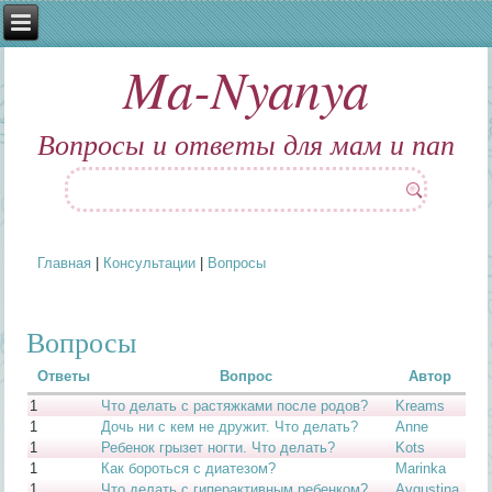
Ma-Nyanya
Вопросы и ответы для мам и пап
Главная
|
Консультации
|
Вопросы
Вы здесь
Вопросы
Ответы
Вопрос
Автор
1
Что делать с растяжками после родов?
Kreams
1
Дочь ни с кем не дружит. Что делать?
Anne
1
Ребенок грызет ногти. Что делать?
Kots
1
Как бороться с диатезом?
Marinka
1
Что делать с гиперактивным ребенком?
Avgustina